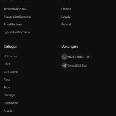
Tentang NUSA365
Promosi
Responsible Gambling
Loyalty
Pusat Bantuan
Referral
Syarat dan Ketentuan
Kategori
Dukungan
Hot Games
+6287866244874
Slots
CarissaN365bot
Live Casino
Race
Togel
Olahraga
Crash Game
Arcade