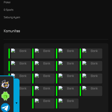
Poker
E-Sports
Sabung Ayam
Komunitas