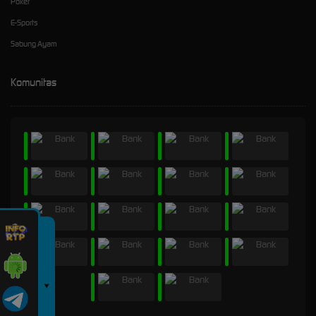
Poker
E-Sports
Sabung Ayam
Komunitas