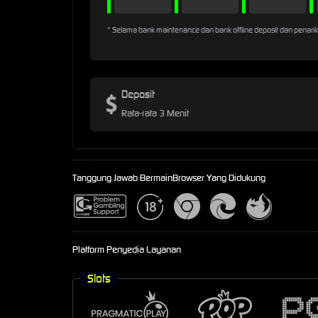
* Selama bank maintenance dan bank offline deposit dan penarik
Deposit
Rata-rata 3 Menit
Tanggung Jawab Bermain
Browser Yang Didukung
Platform Penyedia Layanan
Slots