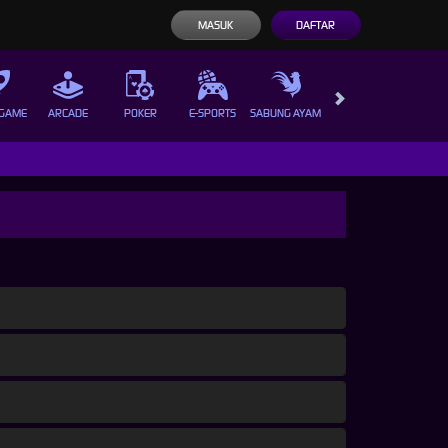
MASUK
DAFTAR
 GAME
ARCADE
POKER
E-SPORTS
SABUNG AYAM
PROMOSI