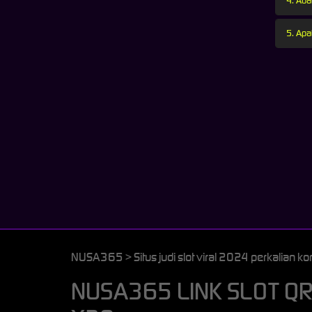
4. Ada
5. Apa
NUSA365 > Situs judi slot viral 2024 perkalian ko
NUSA365 LINK SLOT Q