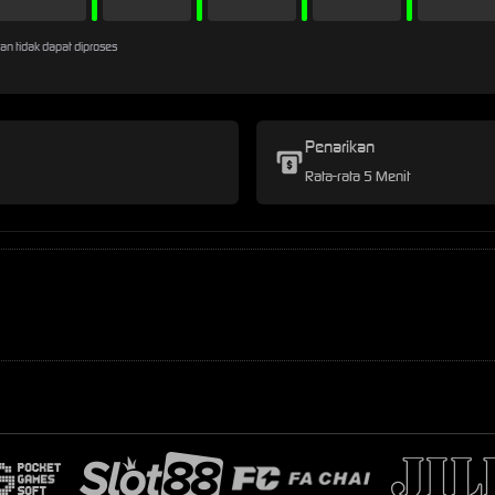
an tidak dapat diproses
Penarikan
Rata-rata 5 Menit