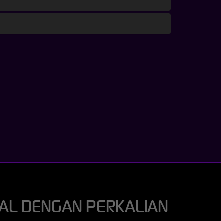
MAL DENGAN PERKALIAN