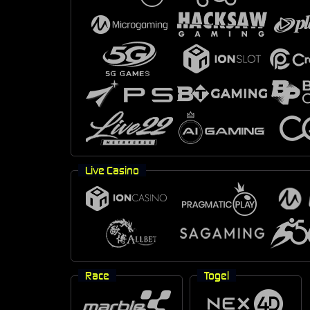
Live Casino
Race
Togel