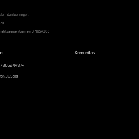
lam dan luar negeri.
x20.
nikmati keseruan bermain di NUSA365.
n
Komunitas
87866244874
ssaN365bot